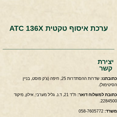
ערכת איסוף טקטית ATC 136X
יצירת
קשר
כתובתנו:
שדרות ההסתדרות 25, חיפה
(צ'ק פוסט, בניין
הסיטימול).
כתובת למשלוח דואר:
ת”ד 21, ד.נ. גליל מערבי, אילון, מיקוד
2284500.
משרד:
058-7605772