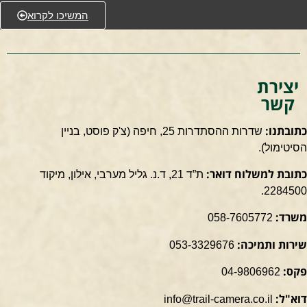
המשיכו לקרוא
יצירת
קשר
כתובתנו:
שדרות ההסתדרות 25, חיפה
(צ'ק פוסט, בניין
הסיטימול).
כתובת למשלוח דואר:
ת”ד 21, ד.נ. גליל מערבי, אילון, מיקוד
2284500.
משרד:
058-7605772
שירות ותמיכה:
053-3329676
פקס:
04-9806962
דוא"ל:
info@trail-camera.co.il