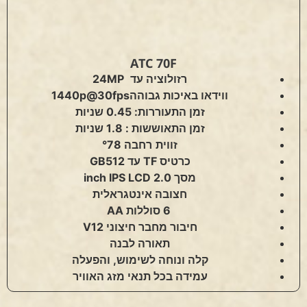
ATC 70F
רזולוציה עד
24MP
ווידאו באיכות גבוהה
1440p@30fps
זמן התעוררות: 0.45 שניות
זמן התאוששות : 1.8 שניות
זווית
רחבה °78
כרטיס
TF
עד
512
GB
מסך
2.0 inch IPS LCD
חצובה אינטגראלית
6
סוללות
AA
חיבור מחבר חיצוני
12
V
תאורה לבנה
קלה ונוחה לשימוש, והפעלה
עמידה בכל תנאי מזג האוויר