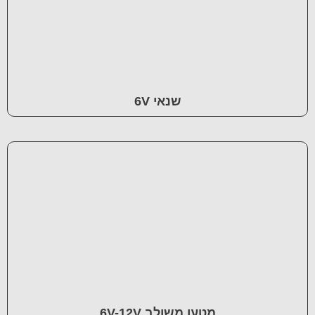
שנאי 6V
מטען משולב 6V-12V