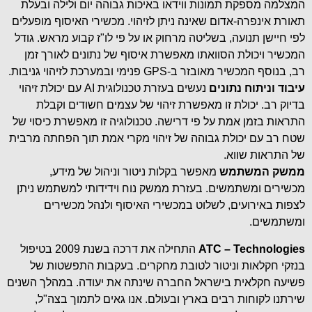
המצלמה מספקת תמונות ווידאו באיכות גבוהה יום ולילה ובעלת
תאורת אינפרה-אדום שאינה ניתן לזיהוי. מכשירי האיסוף מופעלים
לפי חיישן תנועה, בשליטה מרחוק או על פי לו"ז קבוע מראש. גודל
המכשיר ויכולת הסוואתו מאפשרת איסוף של נתונים לאורך זמן
רב, בנוסף המכשיר מאובזר ב-GPS פנימי ובמערכת לזיהוי גניבות.
עיבוד וניתוח נתונים
נעשים בעזרת טכנולוגית AI עם יכולת זיהוי
בדיוק רב. יכולת זו מאפשרת זיהוי של עצמים חשודים וקבלת
התראות בזמן אמת על פי דרישה. טכנולוגיה זו מאפשרת כיסוי של
שטח רב עם יכולת גבוהה של זיהוי מקרי אמת תוך הפחתה מרבית
של התראות שווא.
ממשק המשתמש
מאפשר בקלות ניטור וניהול של מידע,
מכשירים ומשתמשים. בעזרת ממשק נוח וידידותי למשתמש ניתן
לצפות באירועים, לשלוט במכשירי האיסוף ולנהל מכשירים
ומשתמשים.
ATC – Technologies
התחילה את דרכה בשנת 2009 בטיפול
בנזקי חקלאות וניטור לטובת מחקרים. בעקבות התפשטות של
פשיעה חקלאית בישראל החברה שינתה את יעודה. במהלך השנים
שירתנו לקוחות רבים בארץ ובעולם. אנו גאים לתמוך בצה"ל,