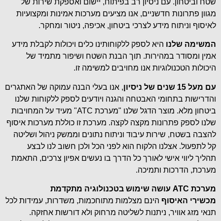
שטח וביטחון. עם ניסיון רב בפיתוח, יישום ואספקת שירות של
מגוון פתרונות חדשניים, אנו מציעים מערכות אמינות ומקצועיות
לאיסוף וניתוח מידע לצרכי ביטחון, אכיפה, ניטור ומחקר.
המשימה שלנו
היא לספק ללקוחותינו כלים ויכולות לקבלת מידע
אמין ומסודר במהירות. תוך הבנת השטח ושיפור מתמיד של
היכולות הטכנולוגיות אנו מחויבים למשימה זו.
עם מעל 15 שנים של ניסיון
, אנו בעלי הבנה עמוקה של האתגרים
והדרישות בתחומי האבטחה והגנה ויודעים לספק ללקוחות שלנו
ביטחון מלא. מוצר הדגל שלנו "מערכת ATC" מעיד על המחויבות
שלנו לספק פתרונות מקצה לקצה. מערכת זו כוללת מערכות איסוף
להצבה בשטח, שירות עיבוד וניתוח נתונים וממשק ניהול ושליטה
קל לתפעול. אצלנו הלקוח הוא לפני הכל ולכן חשוב לנו לבצע
תהליך ליווי אישי לאורך כל הדרך בו נעשים אפיון צרכים, התאמת
מערכת, הדרכות ותמיכה.
מערכת
ATC
עושה שימוש בטכנולוגיה מתקדמת
מכשירי האיסוף
הינם מצלמות מתוחכמות, משדרות, עמידות לכל
תנאי מזג אוויר, ניתנות לשליטה מרחוק ולא דורשות אחזקה.