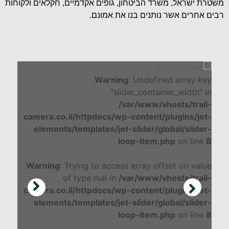
משטרת ישראל, משרד הביטחון, גופים אקדמיים, חקלאים ולקוחות
רבים אחרים אשר נותנים בנו את אמונם.
Warning
: Undefined array key
"slider_container_width" in
/var/www/vhosts/trail-
camera.co.il/httpdocs/wp-content/plugins/jet-
elements/templates/jet-slider/global/slider-
loop-item.php
on line
8
Warning
: Trying to access array offset on value
of type null in
/var/www/vhosts/trail-
camera.co.il/httpdocs/wp-content/plugins/jet-
elements/templates/jet-slider/global/slider-
loop-item.php
on line
8