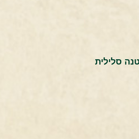
נה סלילית