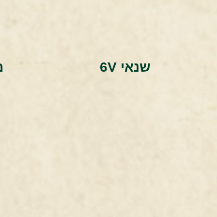
שנאי 6V
מ